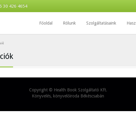
6 30 426 4654
Főoldal
Rólunk
Szolgáltatásaink
Hasz
iók
ciók
Copyright ©
Health Book Szolgáltató Kft.
Könyvelés, könyvelőiroda Békéscsabán