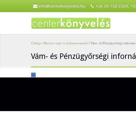
Ugrás a tartalomra
info@centerkonyveles.hu
+36 30 738 3369, +3
Címlap
/
Hasznos info és dokumentumtár
/
Vám- és Pénzügyőrségi infornác
Jelenlegi hely
Vám- és Pénzügyőrségi inforná