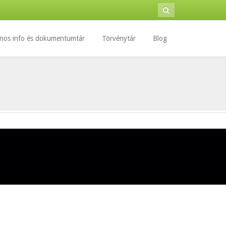
Keresés
Keresés
űrlap
nos info és dokumentumtár
Törvénytár
Blog