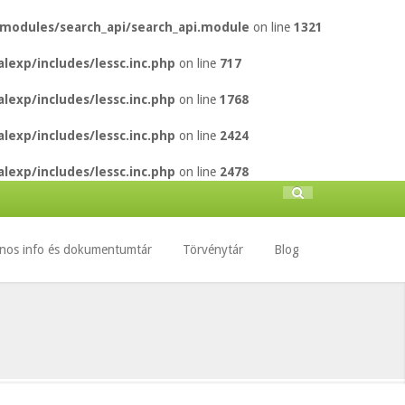
/modules/search_api/search_api.module
on line
1321
lexp/includes/lessc.inc.php
on line
717
lexp/includes/lessc.inc.php
on line
1768
lexp/includes/lessc.inc.php
on line
2424
lexp/includes/lessc.inc.php
on line
2478
Keresés
Keresés
űrlap
nos info és dokumentumtár
Törvénytár
Blog