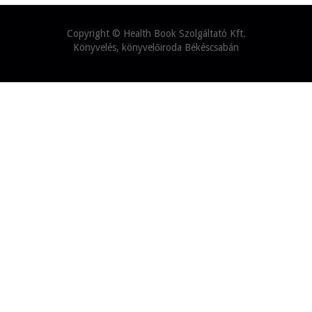
Copyright ©
Health Book Szolgáltató Kft.
Könyvelés, könyvelőiroda Békéscsabán