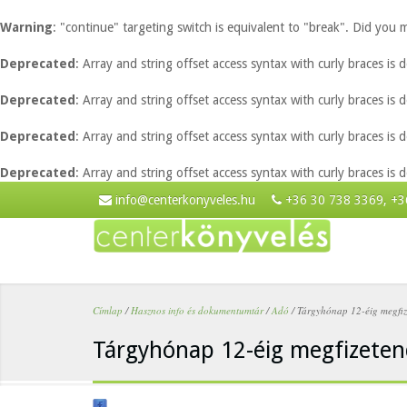
Warning
: "continue" targeting switch is equivalent to "break". Did you
Deprecated
: Array and string offset access syntax with curly braces is
Deprecated
: Array and string offset access syntax with curly braces is
Deprecated
: Array and string offset access syntax with curly braces is
Deprecated
: Array and string offset access syntax with curly braces is
Ugrás a tartalomra
info@centerkonyveles.hu
+36 30 738 3369, +3
Címlap
/
Hasznos info és dokumentumtár
/
Adó
/
Tárgyhónap 12-éig megfiz
Jelenlegi hely
Tárgyhónap 12-éig megfizeten