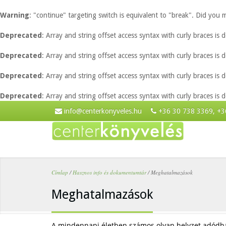
Warning
: "continue" targeting switch is equivalent to "break". Did you
Deprecated
: Array and string offset access syntax with curly braces is
Deprecated
: Array and string offset access syntax with curly braces is
Deprecated
: Array and string offset access syntax with curly braces is
Deprecated
: Array and string offset access syntax with curly braces is
Ugrás a tartalomra
info@centerkonyveles.hu
+36 30 738 3369, +3
Címlap
/
Hasznos info és dokumentumtár
/
Meghatalmazások
Jelenlegi hely
Meghatalmazások
A mindennapi életben számos olyan helyzet adódhat