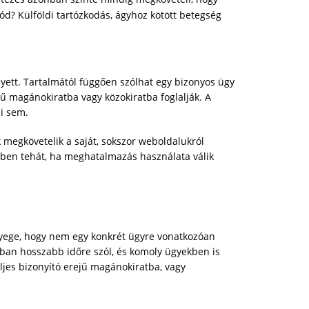
d? Külföldi tartózkodás, ágyhoz kötött betegség
yett. Tartalmától függően szólhat egy bizonyos ügy
jű magánokiratba vagy közokiratba foglalják. A
i sem.
megkövetelik a saját, sokszor weboldalukról
tben tehát, ha meghatalmazás használata válik
ényege, hogy nem egy konkrét ügyre vonatkozóan
lában hosszabb időre szól, és komoly ügyekben is
eljes bizonyító erejű magánokiratba, vagy