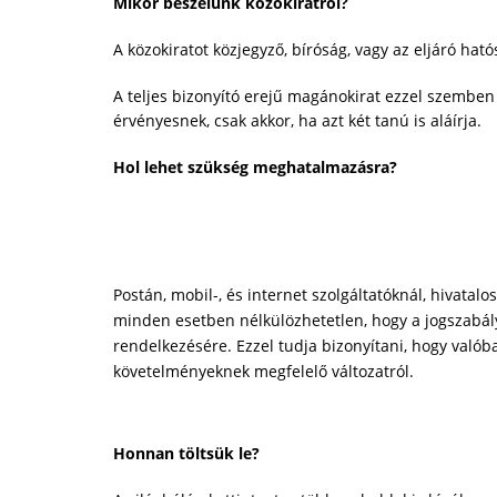
Mikor beszélünk közokiratról?
A közokiratot közjegyző, bíróság, vagy az eljáró hat
A teljes bizonyító erejű magánokirat ezzel szemben s
érvényesnek, csak akkor, ha azt két tanú is aláírja.
Hol lehet szükség meghatalmazásra?
Postán, mobil-, és internet szolgáltatóknál, hivat
minden esetben nélkülözhetetlen, hogy a jogszabá
rendelkezésére. Ezzel tudja bizonyítani, hogy valóba
követelményeknek megfelelő változatról.
Honnan töltsük le?