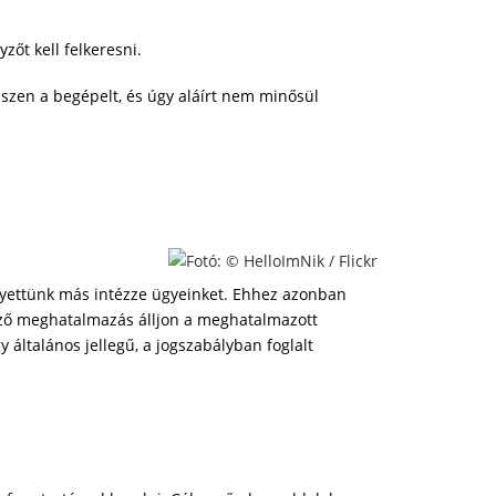
zőt kell felkeresni.
hiszen a begépelt, és úgy aláírt nem minősül
helyettünk más intézze ügyeinket. Ehhez azonban
ező meghatalmazás álljon a meghatalmazott
 általános jellegű, a jogszabályban foglalt