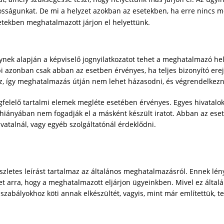
sságunkat. De mi a helyzet azokban az esetekben, ha erre nincs mó
etekben meghatalmazott járjon el helyettünk.
nek alapján a képviselő jognyilatkozatot tehet a meghatalmazó hel
óbbi azonban csak abban az esetben érvényes, ha teljes bizonyító ere
sz, így meghatalmazás útján nem lehet házasodni, és végrendelkezn
elelő tartalmi elemek megléte esetében érvényes. Egyes hivatalok 
 hiányában nem fogadják el a másként készült iratot. Abban az ese
vatalnál, vagy egyéb szolgáltatónál érdeklődni.
észletes leírást tartalmaz az általános meghatalmazásról. Ennek l
get arra, hogy a meghatalmazott eljárjon ügyeinkben. Mivel ez álta
ú szabályokhoz köti annak elkészültét, vagyis, mint már említettük, t