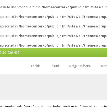
 mean to use "continue 2"? in
/home/centerko/public_html/sites/all
 deprecated in
/home/centerko/public_html/sites/all/themes/drupa
 deprecated in
/home/centerko/public_html/sites/all/themes/drupa
 deprecated in
/home/centerko/public_html/sites/all/themes/drupa
 deprecated in
/home/centerko/public_html/sites/all/themes/drupa
6 30 426 4654
Főoldal
Rólunk
Szolgáltatásaink
Hasz
, amely szükségessé teszi, hogy helyettünk más járjon el. Az ügyi