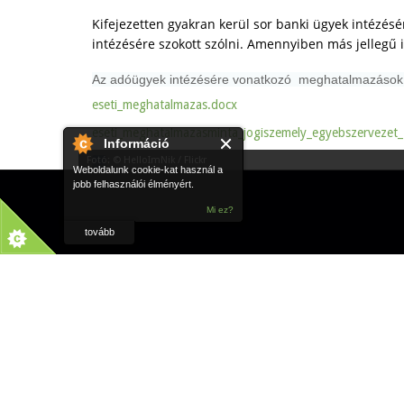
Kifejezetten gyakran kerül sor banki ügyek intézésé
intézésére szokott szólni. Amennyiben más jellegű i
Az adóügyek intézé­sére vonatkozó meg­ha­tal­ma­zások
eseti_meghatalmazas.docx
eseti_meghatalmazasminta_jogiszemely_egyebszervezet
Információ
Fotó: © HelloImNik / Flickr
Weboldalunk cookie-kat használ a
jobb felhasználói élményért.
Mi ez?
tovább