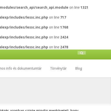
/modules/search_api/search_api.module
on line
1321
lexp/includes/lessc.inc.php
on line
717
lexp/includes/lessc.inc.php
on line
1768
lexp/includes/lessc.inc.php
on line
2424
lexp/includes/lessc.inc.php
on line
2478
Keresés
Keresés
űrlap
nos info és dokumentumtár
Törvénytár
Blog
ntézés azonban szinte mindig megköveteli, hogy