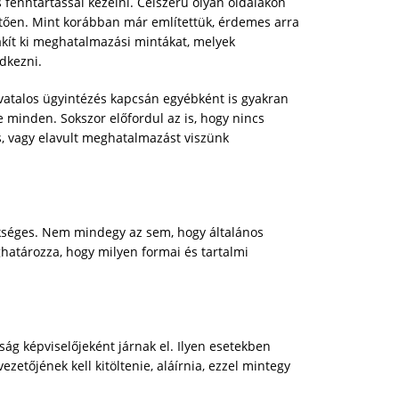
fenntartással kezelni. Célszerű olyan oldalakon
letően. Mint korábban már említettük, érdemes arra
lakít ki meghatalmazási mintákat, melyek
dkezni.
vatalos ügyintézés kapcsán egyébként is gyakran
 minden. Sokszor előfordul az is, hogy nincs
s, vagy elavult meghatalmazást viszünk
kséges. Nem mindegy az sem, hogy általános
ghatározza, hogy milyen formai és tartalmi
ság képviselőjeként járnak el. Ilyen esetekben
zetőjének kell kitöltenie, aláírnia, ezzel mintegy