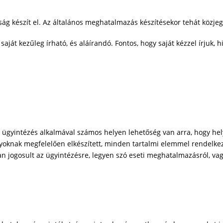
óság készít el. Az általános meghatalmazás készítésekor tehát közjegy
aját kezűleg írható, és aláírandó. Fontos, hogy saját kézzel írjuk, 
alos ügyintézés alkalmával számos helyen lehetőség van arra, hogy 
lyoknak megfelelően elkészített, minden tartalmi elemmel rendelk
n jogosult az ügyintézésre, legyen szó eseti meghatalmazásról, vagy