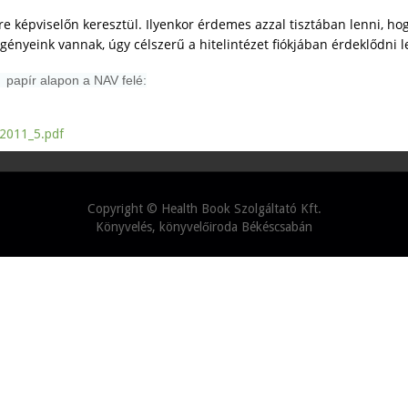
re képviselőn keresztül. Ilyenkor érdemes azzal tisztában lenni, h
gényeink vannak, úgy célszerű a hitelintézet fiókjában érdeklődni l
 papír alapon a NAV felé:
_2011_5.pdf
Copyright ©
Health Book Szolgáltató Kft.
Könyvelés, könyvelőiroda Békéscsabán