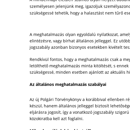
személyesen jelenjünk meg, igazoljuk személyazono
szükségessé tehetik, hogy a halasztást nem tűrő es
A meghatalmazás olyan egyoldalú nyilatkozat, amely
elintézésre, vagy bírhat általános jelleggel. Ez ut
jogszabály azonban bizonyos esetekben kivételt te
Rendkívül fontos, hogy a meghatalmazás csak a megf
letölthető meghatalmazás minta kitöltését, s ennek
szükségessé, minden esetben ajánlott az aktuális hi
Az általános meghatalmazás szabályai
Az új Polgári Törvénykönyv a korábbival ellenben r
készül, hanem általános jelleggel biztosít lehetősé
eljárásra jogosít, így a vonatkozó jogszabály szigor
közokiratba kell azt foglalni.