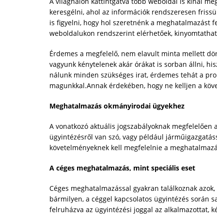
A világhálón kattintgatva több weboldal is kínál m
keresgélni, ahol az információk rendszeresen frissü
is figyelni, hogy hol szeretnénk a meghatalmazást f
weboldalukon rendszerint elérhetőek, kinyomtathat
Érdemes a megfelelő, nem elavult minta mellett dö
vagyunk kénytelenek akár órákat is sorban állni, h
nálunk minden szükséges irat, érdemes tehát a prob
magunkkal.Annak érdekében, hogy ne kelljen a köve
Meghatalmazás okmányirodai ügyekhez
A vonatkozó aktuális jogszabályoknak megfelelően
ügyintézésről van szó, vagy például járműigazgatás
követelményeknek kell megfelelnie a meghatalmazá
A céges meghatalmazás, mint speciális eset
Céges meghatalmazással gyakran találkoznak azok, ak
bármilyen, a céggel kapcsolatos ügyintézés során saj
felruházva az ügyintézési joggal az alkalmazottat, k