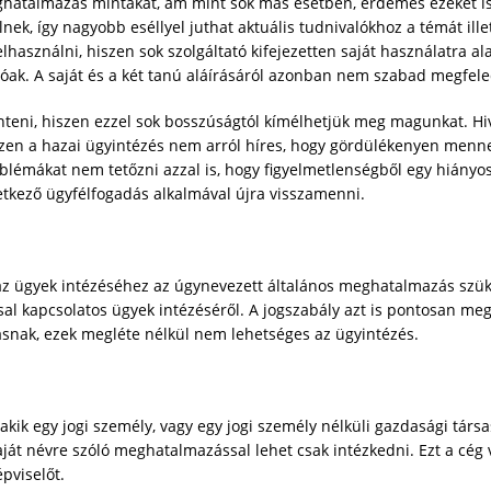
eghatalmazás mintákat, ám mint sok más esetben, érdemes ezeket is 
lnek, így nagyobb eséllyel juthat aktuális tudnivalókhoz a témát il
elhasználni, hiszen sok szolgáltató kifejezetten saját használatra a
óak. A saját és a két tanú aláírásáról azonban nem szabad megfele
nteni, hiszen ezzel sok bosszúságtól kímélhetjük meg magunkat. Hi
iszen a hazai ügyintézés nem arról híres, hogy gördülékenyen menne
lémákat nem tetőzni azzal is, hogy figyelmetlenségből egy hiányo
tkező ügyfélfogadás alkalmával újra visszamenni.
 az ügyek intézéséhez az úgynevezett általános meghatalmazás szü
sal kapcsolatos ügyek intézéséről. A jogszabály azt is pontosan me
snak, ezek megléte nélkül nem lehetséges az ügyintézés.
ik egy jogi személy, vagy egy jogi személy nélküli gazdasági társa
át névre szóló meghatalmazással lehet csak intézkedni. Ezt a cég ve
épviselőt.