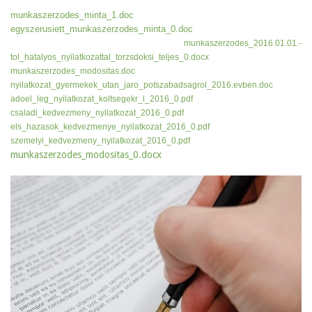
munkaszerzodes_minta_1.doc
egyszerusiett_munkaszerzodes_minta_0.doc
munkaszerzodes_2016.01.01.-
tol_hatalyos_nyilatkozattal_torzsdoksi_teljes_0.docx
munkaszerzodes_modositas.doc
nyilatkozat_gyermekek_utan_jaro_potszabadsagrol_2016.evben.doc
adoel_leg_nyilatkozat_koltsegekr_l_2016_0.pdf
csaladi_kedvezmeny_nyilatkozat_2016_0.pdf
els_hazasok_kedvezmenye_nyilatkozat_2016_0.pdf
szemelyi_kedvezmeny_nyilatkozat_2016_0.pdf
munkaszerzodes_modositas_0.docx