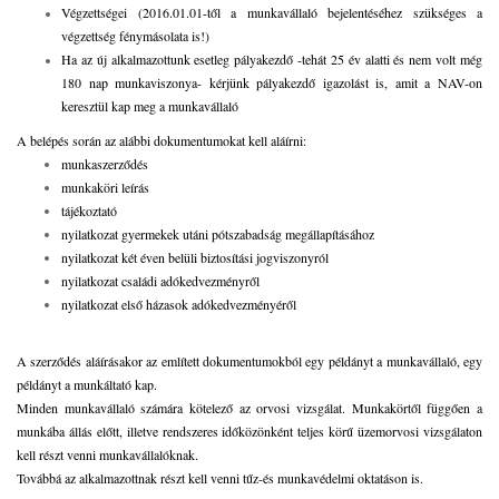
Végzettségei (2016.01.01-től a munkavállaló bejelentéséhez szükséges a
végzettség fénymásolata is!)
Ha az új alkalmazottunk esetleg pályakezdő -tehát 25 év alatti és nem volt még
180 nap munkaviszonya- kérjünk pályakezdő igazolást is, amit a NAV-on
keresztül kap meg a munkavállaló
A belépés során az alábbi dokumentumokat kell aláírni:
munkaszerződés
munkaköri leírás
tájékoztató
nyilatkozat gyermekek utáni pótszabadság megállapításához
nyilatkozat két éven belüli biztosítási jogviszonyról
nyilatkozat családi adókedvezményről
nyilatkozat első házasok adókedvezményéről
A szerződés aláírásakor az említett dokumentumokból egy példányt a munkavállaló, egy
példányt a munkáltató kap.
Minden munkavállaló számára kötelező az orvosi vizsgálat. Munkakörtől függően a
munkába állás előtt, illetve rendszeres időközönként teljes körű üzemorvosi vizsgálaton
kell részt venni munkavállalóknak.
Továbbá az alkalmazottnak részt kell venni tűz-és munkavédelmi oktatáson is.