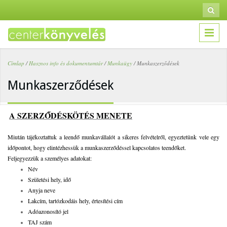
Ugrás a tartalomra
Keresé
Ker
űrl
Címlap
/
Hasznos info és dokumentumtár
/
Munkaügy
/
Munkaszerződések
Jelenlegi hely
Munkaszerződések
A SZERZŐDÉSKÖTÉS MENETE
Miután tájékoztattuk a leendő munkavállalót a sikeres felvételről, egyeztetünk vele egy
időpontot, hogy elintézhessük a munkaszerződéssel kapcsolatos teendőket.
Feljegyezzük a személyes adatokat:
Név
Születési hely, idő
Anyja neve
Lakcím, tartózkodáis hely, értesítési cím
Adóazonosító jel
TAJ szám