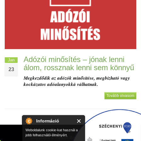
Adózói minősítés – jónak lenni
Jan
álom, rossznak lenni sem könnyű
23
Megkezdődik az adózók minősítése, megbízható vagy
kockázatos adóalanyokká válhatnak.
Tovább olvasom
Információ
Weboldalunk cookie-kat használ a
jobb felhasználói élményért.
Copyright ©
Health Book Szolgáltató Kft.