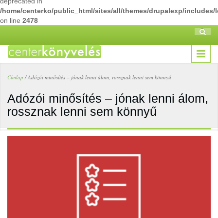
deprecated in
/home/centerko/public_html/sites/all/themes/drupalexp/includes/
on line
2478
Ugrás a tartalomra
Keresé
Ker
űrl
Címlap
/
Adózói minősítés – jónak lenni álom, rossznak lenni sem könnyű
Jelenlegi hely
Adózói minősítés – jónak lenni álom,
rossznak lenni sem könnyű