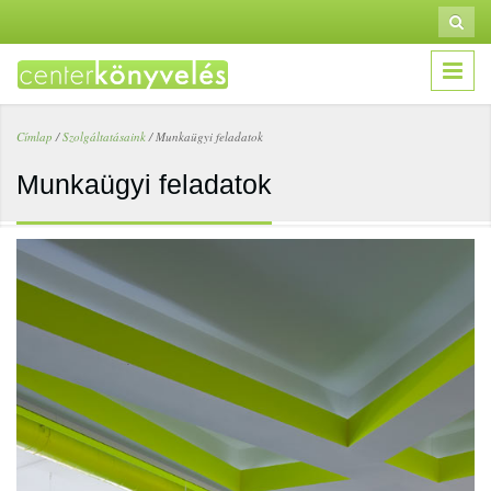
Ugrás a tartalomra
Keresé
Ker
űrl
Címlap
/
Szolgáltatásaink
/
Munkaügyi feladatok
Jelenlegi hely
Munkaügyi feladatok
.